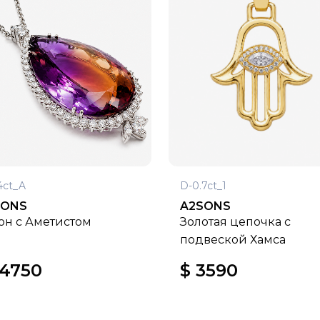
4ct_A
D-0.7ct_1
SONS
A2SONS
он с Аметистом
Золотая цепочка с
подвеской Хамса
14750
$ 3590