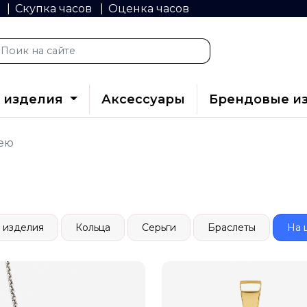
й
Скупка часов
Оценка часов
 изделия
Аксессуары
Брендовые и
ею
 изделия
Кольца
Серьги
Браслеты
На 