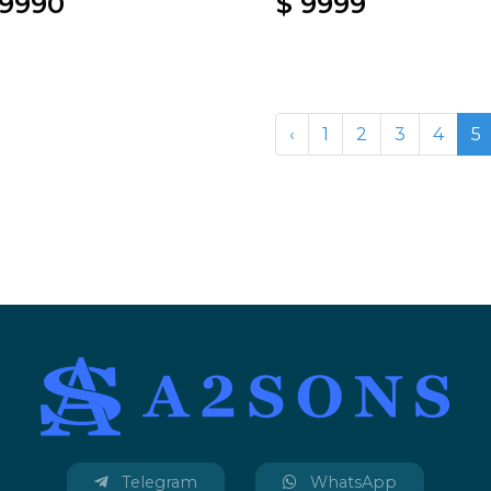
19990
$ 9999
‹
1
2
3
4
5
Telegram
WhatsApp