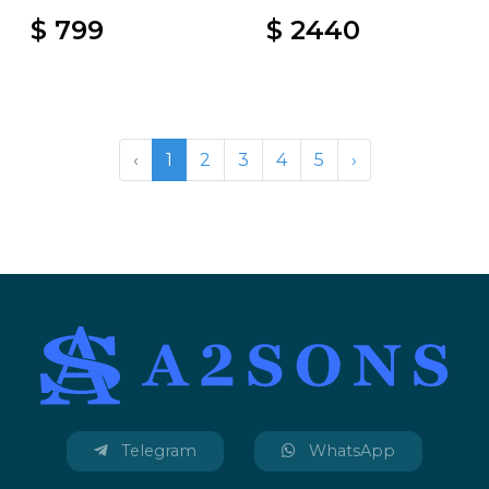
$ 799
$ 2440
‹
1
2
3
4
5
›
Telegram
WhatsApp