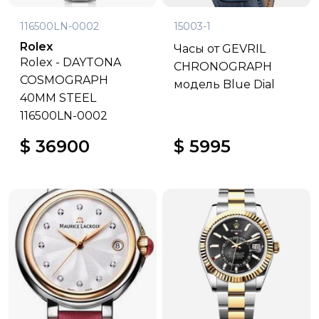
116500LN-0002
15003-1
Rolex
Часы от GEVRIL
Rolex - DAYTONA
CHRONOGRAPH
COSMOGRAPH
модель Blue Dial
40MM STEEL
116500LN-0002
$ 36900
$ 5995