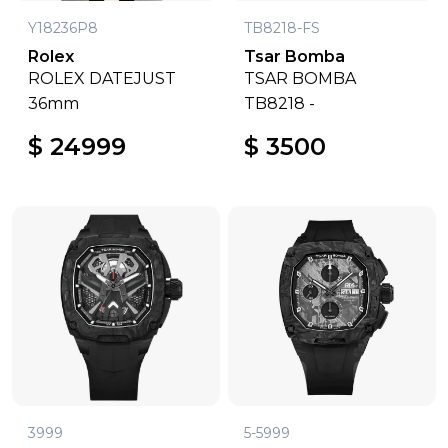
Y18236P8
TB8218-FS
Rolex
Tsar Bomba
ROLEX DATEJUST
TSAR BOMBA
36mm
TB8218 -
$ 24999
$ 3500
3999
5-5999