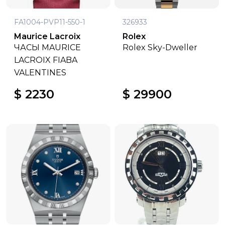
FA1004-PVP11-550-1
326933
Maurice Lacroix
Rolex
ЧАСЫ MAURICE
Rolex Sky-Dweller
LACROIX FIABA
VALENTINES
$ 2230
$ 29900