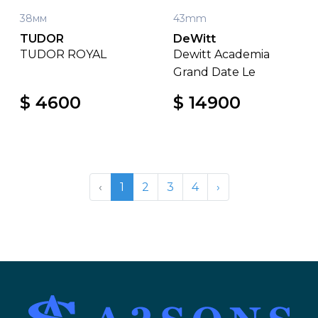
38мм
43mm
TUDOR
DeWitt
TUDOR ROYAL
Dewitt Academia
Grand Date Le
$ 4600
$ 14900
‹
1
2
3
4
›