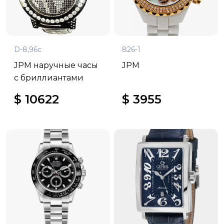
D-8,96c
826-1
JPM наручные часы
JPM
с бриллиантами
$ 10622
$ 3955