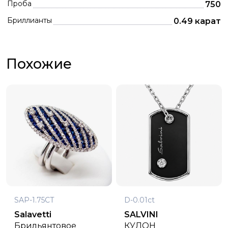
Проба
750
Бриллианты
0.49 карат
Похожие
SAP-1.75CT
D-0.01ct
Salavetti
SALVINI
Брильянтовое
КУЛОН