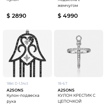
жемчугом
$ 2890
$ 4990
18kt D-1.34ct
18-6.7
A2SONS
A2SONS
Кулон-подвеска
КУЛОН КРЕСТИК С
рука
ЦЕПОЧКОЙ