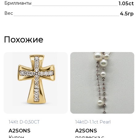
Бриллианты
1.05ct
Вес
4.5гр
Похожие
14Kt D-0,50CT
14ktD-1.1ct Pearl
A2SONS
A2SONS
Кулон
подвеска с