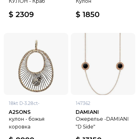
КУЛОН - Краб
Кулон
$ 2309
$ 1850
18kt D-3.28ct-
147362
A2SONS
DAMIANI
кулон - божья
Ожерелье -DAMIANI
коровка
"D Side"