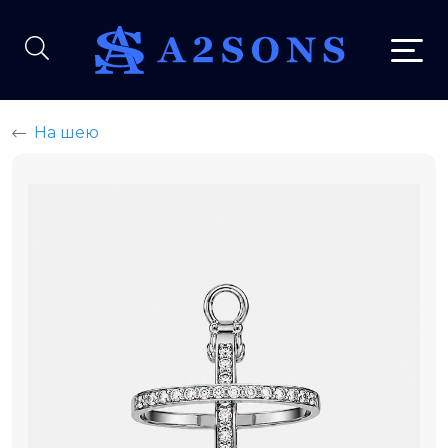
На шею