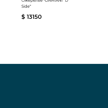
Ожерелье -DAMIANI "D
Side"
$ 13150