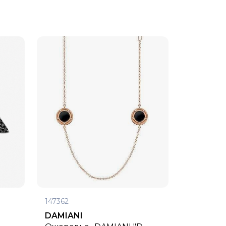
147362
DAMIANI