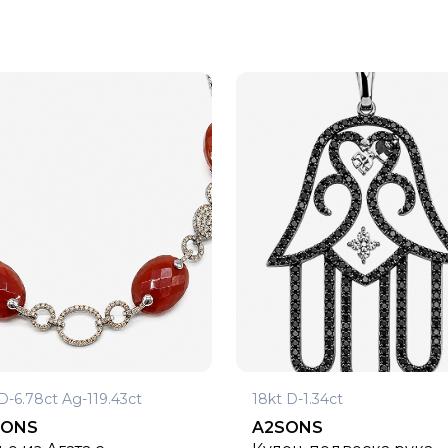
D-6.78ct Ag-119.43ct
18kt D-1.34ct
SONS
A2SONS