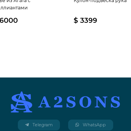
ье из Агата с
Кулон-подвеска рука
ллиантами
16000
$ 3399
Telegram
WhatsApp