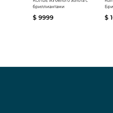
КОЛЬЕ из белого золота с
Кол
бриллиантами
Бри
$ 9999
$ 