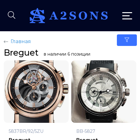
Главная
Breguet
в наличии 6 позиции
5837BR/92/5ZU
BB-5827