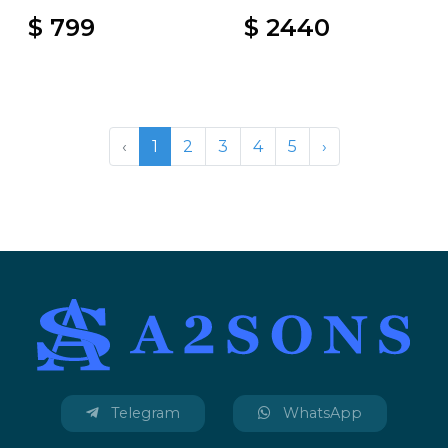
$ 799
$ 2440
‹
1
2
3
4
5
›
Telegram
WhatsApp